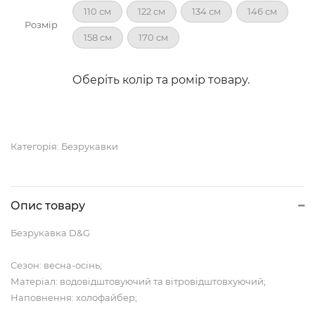
110 см
122 см
134 см
146 см
Розмір
158 см
170 см
Оберіть колір та ромір товару.
Категорія:
Безрукавки
Опис товару
Безрукавка D&G
Сезон: весна-осінь;
Матеріал: водовідштовуючий та вітровідштовхуючий;
Наповнення: холофайбер;