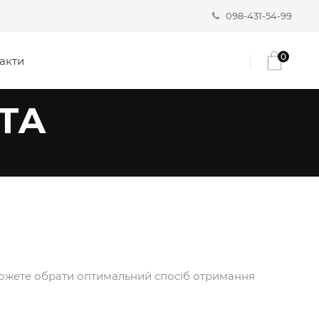
098-431-54-99
0
акти
ТА
 можете обрати оптимальний спосіб отримання