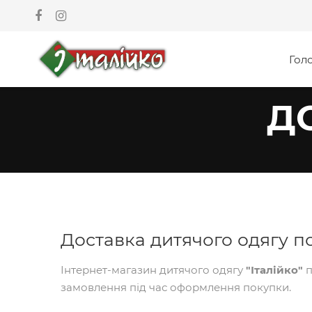
Гол
Д
Доставка дитячого одягу по
Інтернет-магазин дитячого одягу
"Італійко"
п
замовлення під час оформлення покупки.