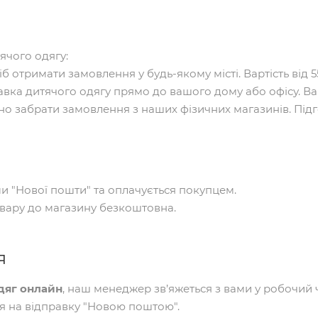
ячого одягу:
б отримати замовлення у будь-якому місті. Вартість від 55
авка дитячого одягу прямо до вашого дому або офісу. Варті
о забрати замовлення з наших фізичних магазинів. Підг
и "Нової пошти" та оплачується покупцем.
овару до магазину безкоштовна.
я
дяг онлайн
, наш менеджер зв’яжеться з вами у робочий 
я на відправку "Новою поштою".