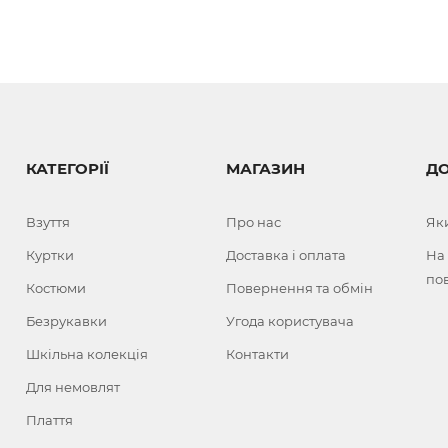
КАТЕГОРІЇ
МАГАЗИН
Д
Взуття
Про нас
Як
Куртки
Доставка і оплата
На
по
Костюми
Повернення та обмін
Безрукавки
Угода користувача
Шкільна колекція
Контакти
Для немовлят
Плаття