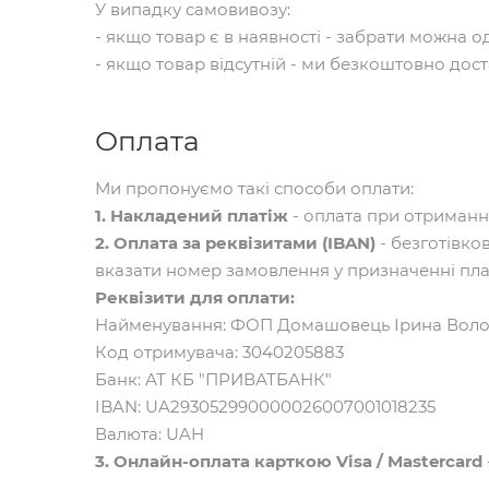
У випадку самовивозу:
- якщо товар є в наявності - забрати можна о
- якщо товар відсутній - ми безкоштовно дос
Оплата
Ми пропонуємо такі способи оплати:
1. Накладений платіж
- оплата при отриманні
2. Оплата за реквізитами (IBAN)
- безготівко
вказати номер замовлення у призначенні пла
Реквізити для оплати:
Найменування: ФОП Домашовець Ірина Вол
Код отримувача: 3040205883
Банк: АТ КБ "ПРИВАТБАНК"
IBAN: UA293052990000026007001018235
Валюта: UAH
3. Онлайн-оплата карткою Visa / Mastercard