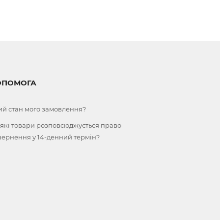
ОПОМОГА
ий стан мого замовлення?
 які товари розповсюджується право
вернення у 14-денний термін?