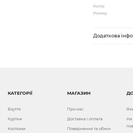
Колір
Розмір
Додаткова інф
КАТЕГОРІЇ
МАГАЗИН
Д
Взуття
Про нас
Як
Куртки
Доставка і оплата
На
по
Костюми
Повернення та обмін