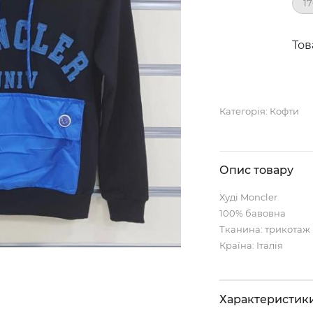
17
Тов
Категорія:
Кофти
Опис товару
Худі Moncler
100% бавовна
Тканина: трикотаж
Країна: Італія
Характеристик