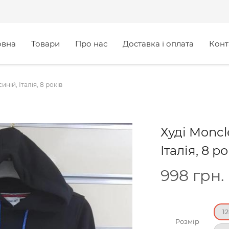
овна
Товари
Про нас
Доставка і оплата
Конт
ній, Італія, 8 років
Худі Moncl
Італія, 8 р
998
грн.
1
Розмір