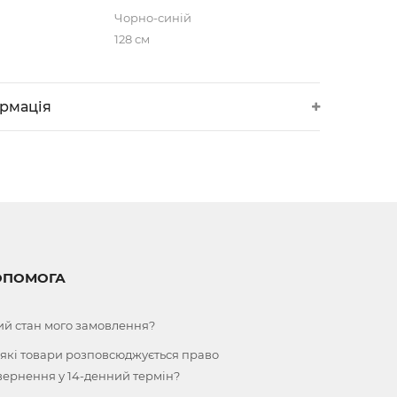
Чорно-синій
128 см
ормація
ОПОМОГА
ий стан мого замовлення?
 які товари розповсюджується право
вернення у 14-денний термін?