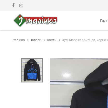
Гол
Італійко
Товари
Кофти
Худі Moncler оригінал, чорно-си