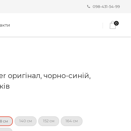
098-431-54-99
0
акти
er оригінал, чорно-синій,
оків
140 см
152 см
164 см
28 см