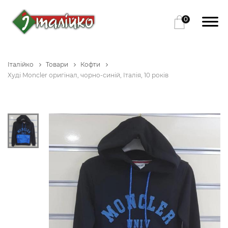
0
Італійко
Товари
Кофти
Худі Moncler оригінал, чорно-синій, Італія, 10 років