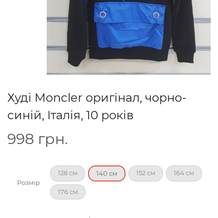
Худі Moncler оригінал, чорно-
синій, Італія, 10 років
998
грн.
128 см
152 см
164 см
140 см
Розмір
176 см