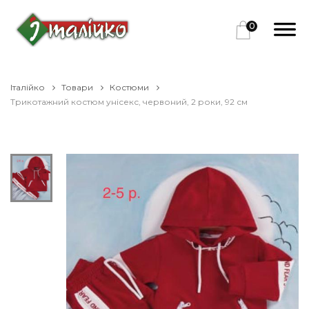
0
Італійко
Товари
Костюми
Трикотажний костюм унісекс, червоний, 2 роки, 92 см