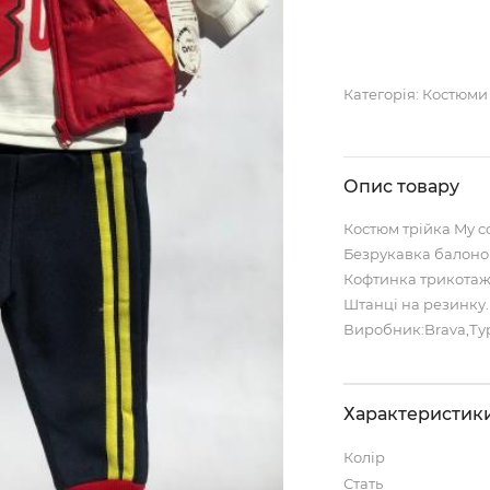
Категорія:
Костюми
Опис товару
Костюм трійка My c
Безрукавка балоно
Кофтинка трикотаж
Штанці на резинку.
Виробник:Brava,Ту
Характеристик
Колір
Стать