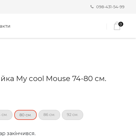
098-431-54-99
0
акти
йка My cool Mouse 74-80 см.
 см.
86 см.
92 см.
80 см.
ар закінчився.