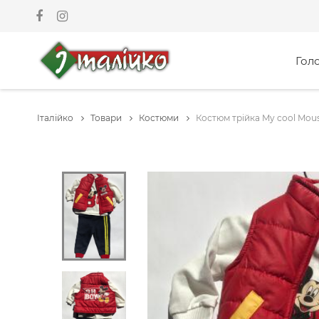
Гол
Італійко
Товари
Костюми
Костюм трійка My cool Mous