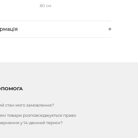
80 см.
ормація
ОПОМОГА
ий стан мого замовлення?
 які товари розповсюджується право
вернення у 14-денний термін?