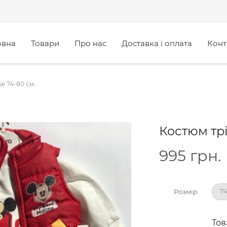
овна
Товари
Про нас
Доставка і оплата
Конт
e 74-80 см.
Костюм трі
995
грн.
74
Розмір
Тов