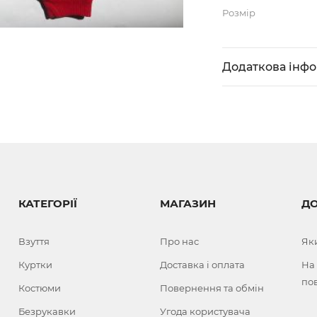
Розмір
Додаткова інф
КАТЕГОРІЇ
МАГАЗИН
Д
Взуття
Про нас
Як
Куртки
Доставка і оплата
На
по
Костюми
Повернення та обмін
Безрукавки
Угода користувача