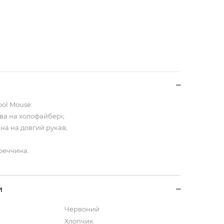
ool Mouse:
ва на холофайбері;
на на довгий рукав;
реччина.
и
Червоний
Хлопчик