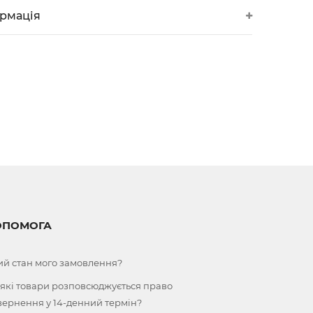
ормація
ОПОМОГА
ий стан мого замовлення?
 які товари розповсюджується право
вернення у 14-денний термін?