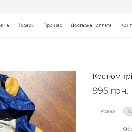
овна
Товари
Про нас
Доставка і оплата
Конт
Костюм трі
995
грн.
Розмір
68
Обе