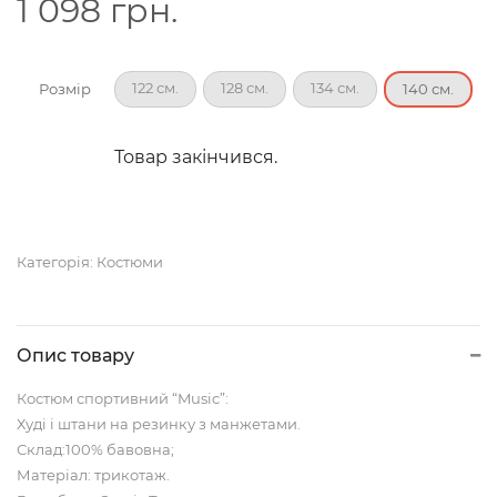
1 098
грн.
122 см.
128 см.
134 см.
Розмір
140 см.
Товар закінчився.
Категорія:
Костюми
Опис товару
Костюм спортивний “Music”:
Худі і штани на резинку з манжетами.
Склад:100% бавовна;
Матеріал: трикотаж.