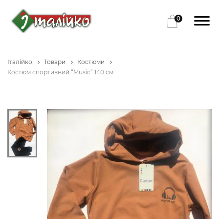
0
Італійко
Товари
Костюми
Костюм спортивний “Music” 140 см.