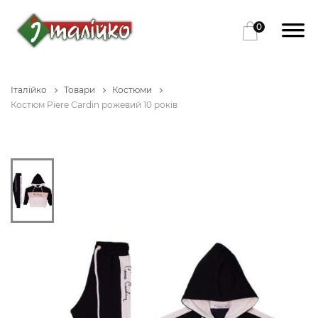
0
Італійко
Товари
Костюми
Костюм Piere Cardin рожевий 10 років