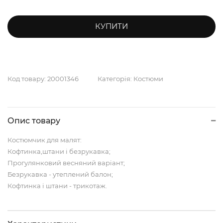
КУПИТИ
Код товару:
20001346
Категорія:
Костюми
Опис товару
Костюмчик для малят:
Кофтинка,штани і безрукавка;
Прогулянковий весняний варіант;
Безрукавка - утеплений балон;
Кофтинка і штани - трикотаж.