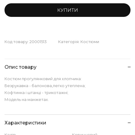
КУПИТИ
Код товару:
20001513
Категорія:
Костюми
Опис товару
Костюм прогулянковий для хлопчика:
Безрукавка - балонова,легко утеплена;
Кофтинка і штанці - трикотажні;
Модель на манжетах.
Характеристики
Колір
Коричневий