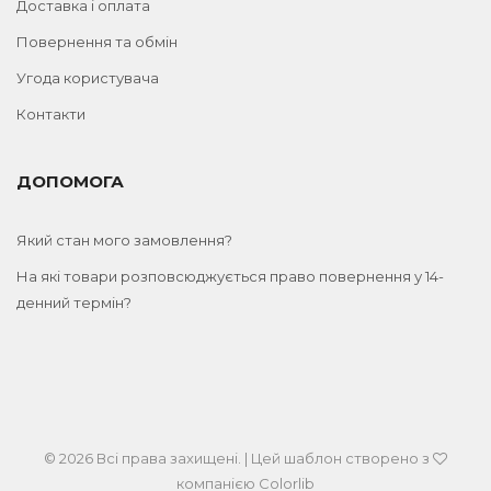
Доставка і оплата
Повернення та обмін
Угода користувача
Контакти
ДОПОМОГА
Який стан мого замовлення?
На які товари розповсюджується право повернення у 14-
денний термін?
© 2026 Всі права захищені. | Цей шаблон створено з
компанією
Colorlib