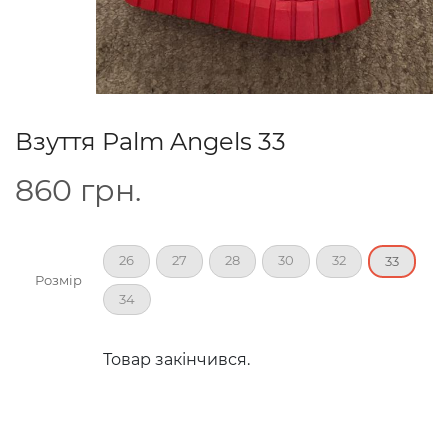
Взуття Palm Angels 33
860
грн.
26
27
28
30
32
33
Розмір
34
Товар закінчився.