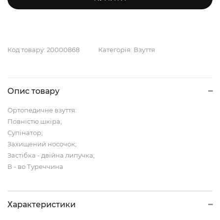
Код товару:
20000868
Категорія:
Взуття
Опис товару
Ортопедичне взуття:
Повністю шкіра;
Супінатор;
Захищений носочок;
Застібка - двійна липучка;
В - во Туреччина
Характеристики