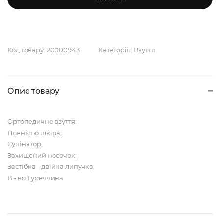
Код товару:
20000943
Категорія:
Взуття
Опис товару
Ортопедичне взуття:
Повністю шкіра;
Супінатор;
Захищений носочок;
Застібка - двійна липучка;
В - во Туреччина