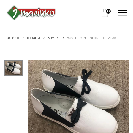
0
Італійко
Товари
Взуття
Взуття Armani (сліпони) 35