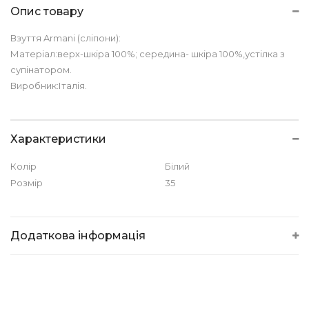
Опис товару
Взуття Armani (сліпони):
Матеріал:верх-шкіра 100%; середина- шкіра 100%,устілка з
супінатором.
Виробник:Італія.
Характеристики
Колір
Білий
Розмір
35
Додаткова інформація