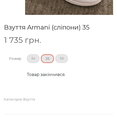
Взуття Armani (сліпони) 35
1 735
грн.
34
36
Розмір
35
Товар закінчився.
Категорія:
Взуття