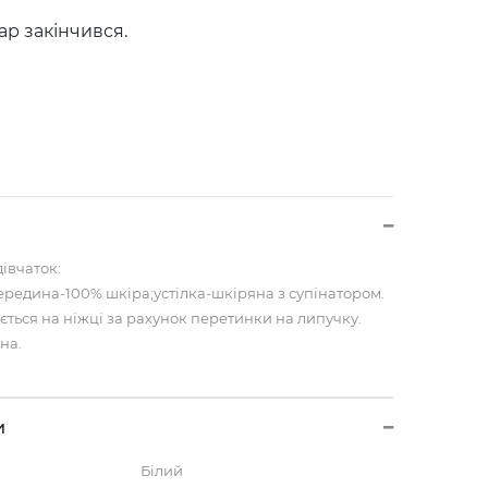
ар закінчився.
івчаток:
ередина-100% шкіра;устілка-шкіряна з супінатором.
ється на ніжці за рахунок перетинки на липучку.
на.
и
Білий