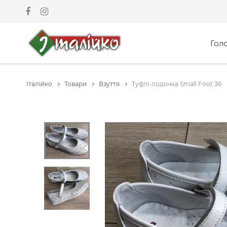
Гол
Італійко
Товари
Взуття
Туфлі-лодочка Small Foot 36