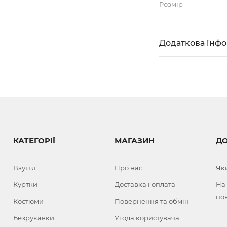
Розмір
Додаткова інф
КАТЕГОРІЇ
МАГАЗИН
Д
Взуття
Про нас
Як
Куртки
Доставка і оплата
На
по
Костюми
Повернення та обмін
Безрукавки
Угода користувача