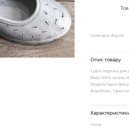
Тов
Категорія:
Взуття
Опис товару
Туфлі-лодочки для д
Верх-100% шкіра; с
Модель гарно фіксу
Виробник: Туреччи
Характеристик
Колір