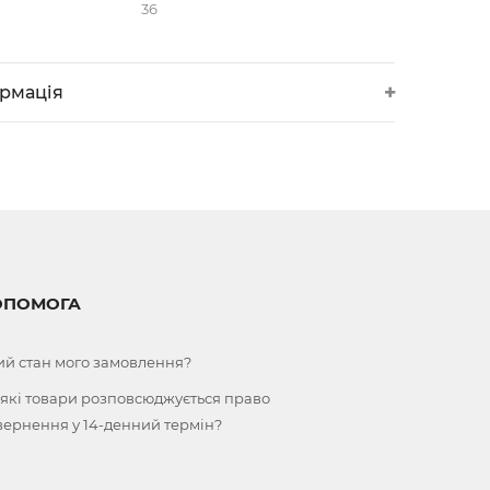
36
ормація
ОПОМОГА
ий стан мого замовлення?
 які товари розповсюджується право
вернення у 14-денний термін?