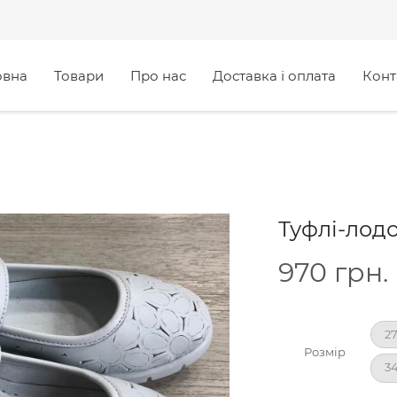
овна
Товари
Про нас
Доставка і оплата
Конт
Туфлі-лодо
970
грн.
2
Розмір
3