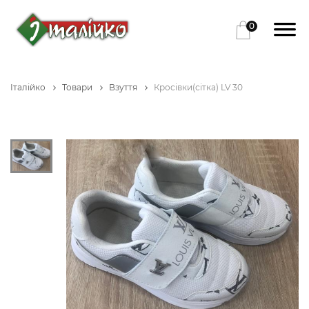
0
Італійко
Товари
Взуття
Кросівки(сітка) LV 30