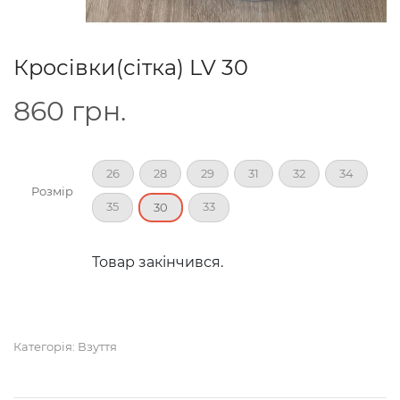
Кросівки(сітка) LV 30
860
грн.
26
28
29
31
32
34
Розмір
35
33
30
Товар закінчився.
Категорія:
Взуття