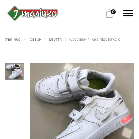
0
Італійко
Товари
Взуття
Кросівки Nike з підсвіткою