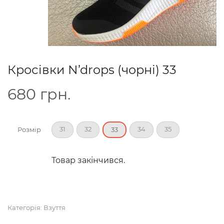
Кросівки N’drops (чорні) 33
680
грн.
31
32
34
35
Розмір
33
Товар закінчився.
Категорія:
Взуття