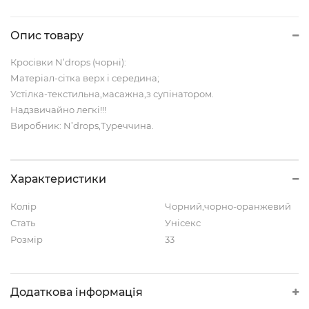
Опис товару
Кросівки N’drops (чорні):
Матеріал-сітка верх і середина;
Устілка-текстильна,масажна,з супінатором.
Надзвичайно легкі!!!
Виробник: N’drops,Туреччина.
Характеристики
Колір
Чорний,чорно-оранжевий
Стать
Унісекс
Розмір
33
Додаткова інформація