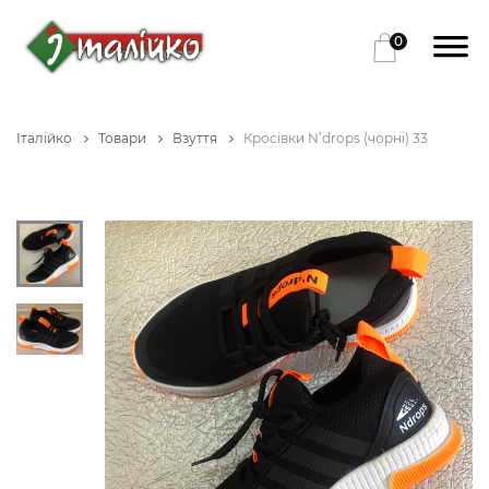
0
Італійко
Товари
Взуття
Кросівки N’drops (чорні) 33