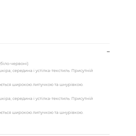
біло-червоні):
кіра; середина і устілка-текстиль. Присутній
юється широкою липучкою та шнурівкою.
кіра; середина і устілка-текстиль. Присутній
юється широкою липучкою та шнурівкою.