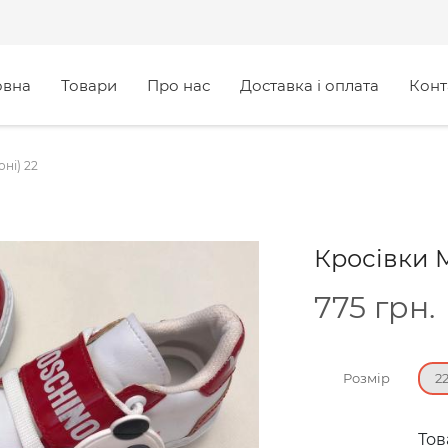
овна
Товари
Про нас
Доставка і оплата
Конт
ні) 22
Кросівки M
775
грн.
Розмір
2
Тов