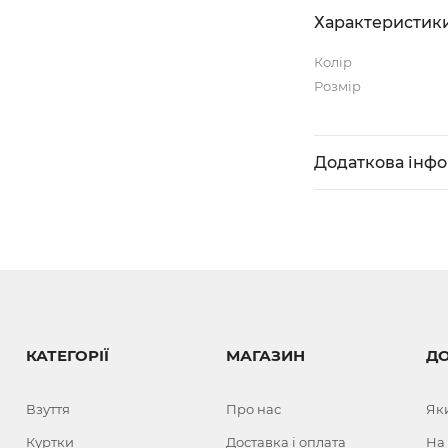
Характеристик
Колір
Розмір
Додаткова інф
КАТЕГОРІЇ
МАГАЗИН
Д
Взуття
Про нас
Як
Куртки
Доставка і оплата
На