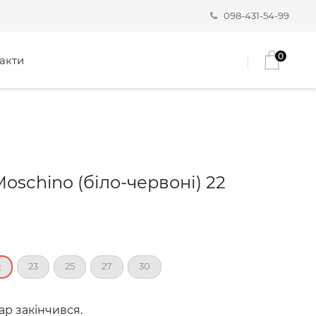
098-431-54-99
0
акти
oschino (біло-червоні) 22
23
25
27
30
2
ар закінчився.