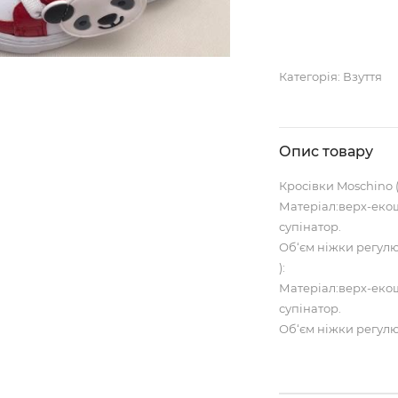
Категорія:
Взуття
Опис товару
Кросівки Moschino (
Матеріал:верх-екош
супінатор.
Об‘єм ніжки регул
):
Матеріал:верх-екош
супінатор.
Об‘єм ніжки регул