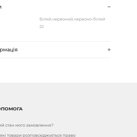
и
Білий,червоний,червоно-білий
22
ормація
ОПОМОГА
ий стан мого замовлення?
 які товари розповсюджується право