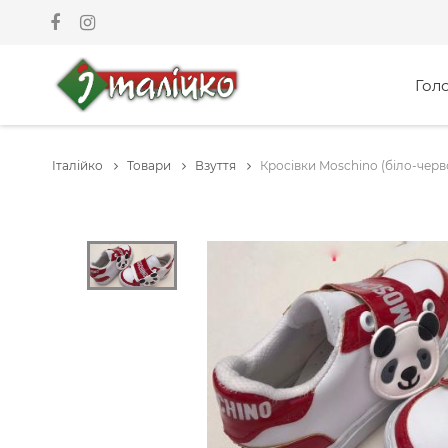
Гол
Італійко
Товари
Взуття
Кросівки Moschino (біло-черво