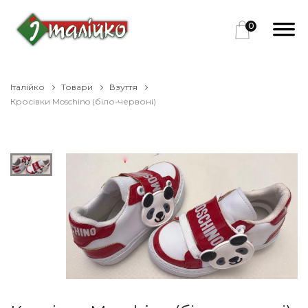
0
Італійко
Товари
Взуття
Кросівки Moschino (біло-червоні)