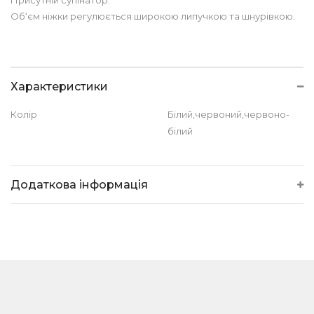
Присутній супінатор.
Об‘єм ніжки регулюється широкою липучкою та шнурівкою.
Характеристики
Колір
Білий,червоний,червоно-
білий
Додаткова інформація