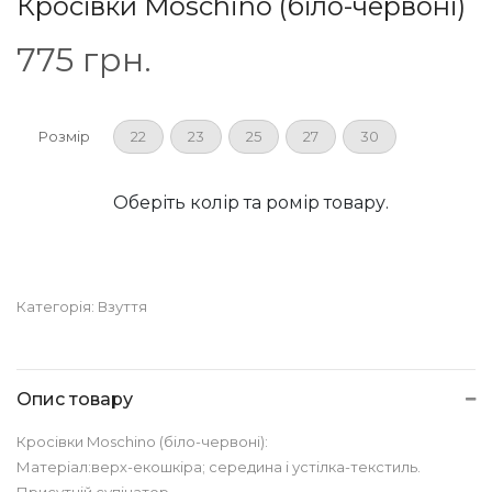
Кросівки Moschino (біло-червоні)
775
грн.
Розмір
22
23
25
27
30
Оберіть колір та ромір товару.
Категорія:
Взуття
Опис товару
Кросівки Moschino (біло-червоні):
Матеріал:верх-екошкіра; середина і устілка-текстиль.