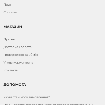
Плаття
Сорочки
МАГАЗИН
Про нас
Доставка і оплата
Повернення та обмін
Угода користувача
Контакти
ДОПОМОГА
Який стан мого замовлення?
На які товари розповсюджується право повернення у 14-