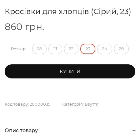
Кросівки для хлопців (Сірий, 23)
860
грн.
25
21
22
24
26
Розмір
23
КУПИТИ
Код товару:
20000035
Категорія:
Взуття
Опис товару