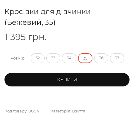
Кросівки для дівчинки
(Бежевий, 35)
1 395
грн.
32
33
34
36
37
Розмір
35
КУПИТИ
Код товару:
0004
Категорія:
Взуття