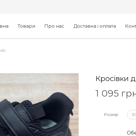
овна
Товари
Про нас
Доставка і оплата
Кон
ий)
Кросівки 
1 095
грн
Розмір
3
Обе