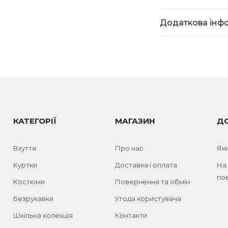
Додаткова інф
КАТЕГОРІЇ
МАГАЗИН
Д
Взуття
Про нас
Як
Куртки
Доставка і оплата
На
пов
Костюми
Повернення та обмін
Безрукавки
Угода користувача
Шкільна колекція
Контакти