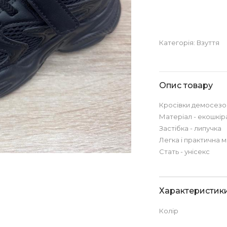
Категорія:
Взуття
Опис товару
Кросівки демосезон
Матеріал - екошкіра
Застібка - липучка
Легка і практична 
Стать - унісекс
Характеристик
Колір