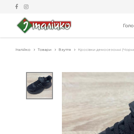
Гол
Італійко
Товари
Взуття
Кросівки демосезонні (Чорн