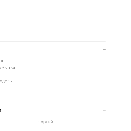
ні:
 + сітка
модель
и
Чорний