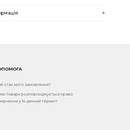
ормація
ОПОМОГА
ий стан мого замовлення?
 які товари розповсюджується право
ернення у 14-денний термін?