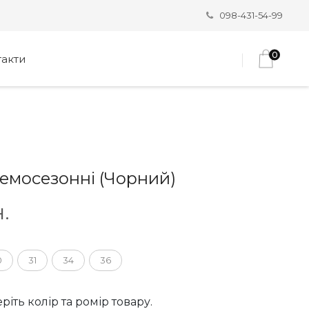
098-431-54-99
0
такти
демосезонні (Чорний)
.
0
31
34
36
ріть колір та ромір товару.