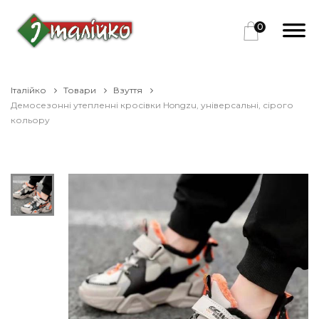
0
Італійко
Товари
Взуття
Демосезонні утепленні кросівки Hongzu, універсальні, сірого
кольору