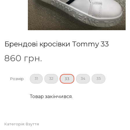
Брендові кросівки Tommy 33
860
грн.
31
32
34
35
Розмір
33
Товар закінчився.
Категорія:
Взуття