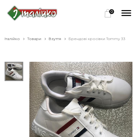
0
Італійко
Товари
Взуття
Брендові кросівки Tommy 33