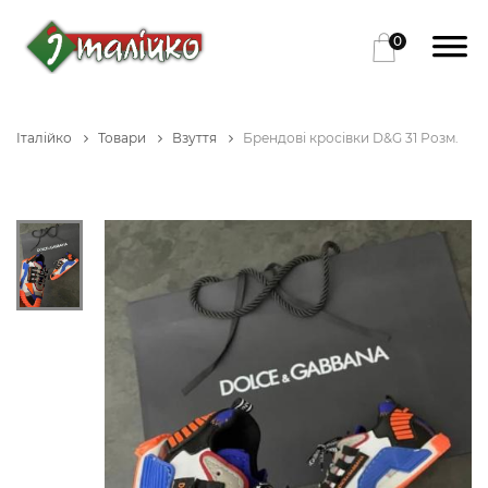
0
Італійко
Товари
Взуття
Брендові кросівки D&G 31 Розм.