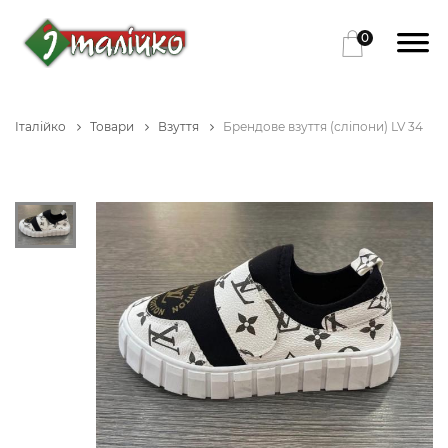
0
Італійко
Товари
Взуття
Брендове взуття (сліпони) LV 34