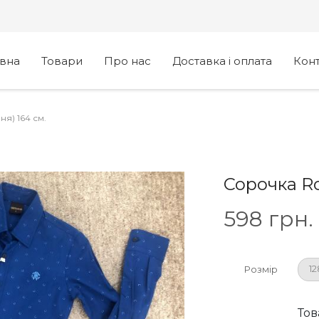
овна
Товари
Про нас
Доставка і оплата
Кон
ня) 164 см.
Сорочка Rob
598
грн.
12
Розмір
Тов