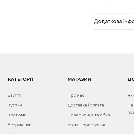
Додаткова інф
КАТЕГОРІЇ
МАГАЗИН
Д
Взуття
Про нас
Як
Куртки
Доставка і оплата
На
пов
Костюми
Повернення та обмін
Безрукавки
Угода користувача