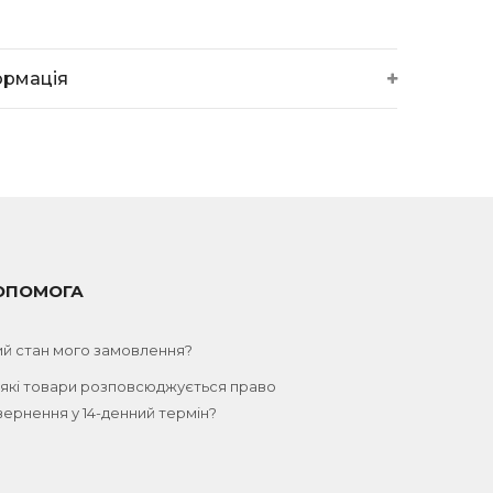
ормація
ОПОМОГА
ий стан мого замовлення?
 які товари розповсюджується право
ернення у 14-денний термін?