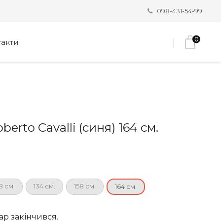
098-431-54-99
0
такти
erto Cavalli (синя) 164 см.
8 см.
134 см.
158 см.
164 см.
ар закінчився.