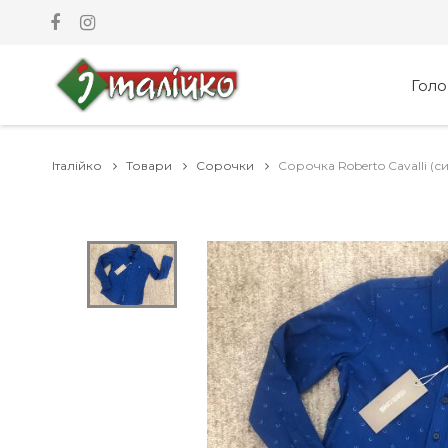
Гол
Італійко
Товари
Сорочки
Сорочка Roberto Cavalli (си