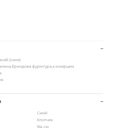
и
alli (синя):
алена,брендова фурнітура,з комірцем.
а.
а.
и
Синій
Хлопчик
164 см.