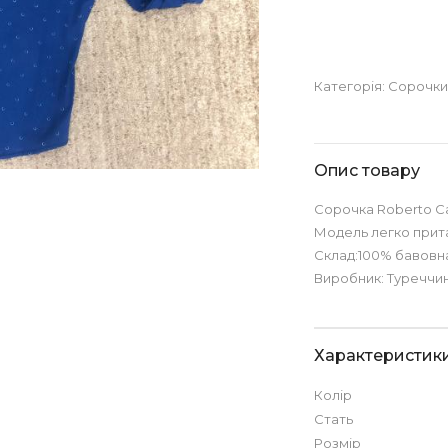
Категорія:
Сорочк
Опис товару
Сорочка Roberto Cav
Модель легко прит
Склад:100% бавовн
Виробник: Туреччин
Характеристик
Колір
Стать
Розмір