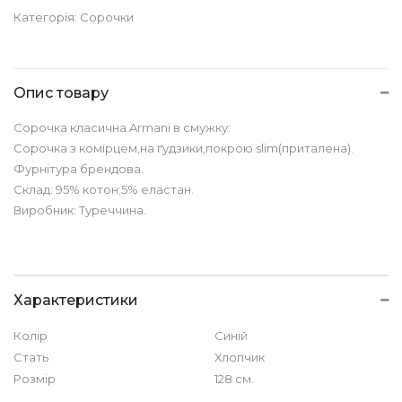
Категорія:
Сорочки
Опис товару
Сорочка класична Armani в смужку:
Сорочка з комірцем,на ґудзики,покрою slim(приталена).
Фурнітура брендова.
Склад: 95% котон;5% еластан.
Виробник: Туреччина.
Характеристики
Колір
Синій
Стать
Хлопчик
Розмір
128 см.