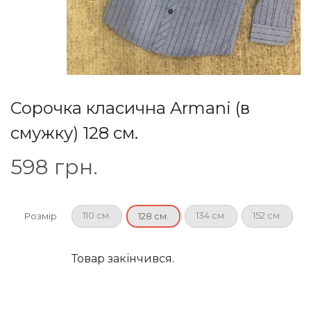
Сорочка класична Armani (в
смужку) 128 см.
598
грн.
110 см.
134 см.
152 см.
Розмір
128 см.
Товар закінчився.