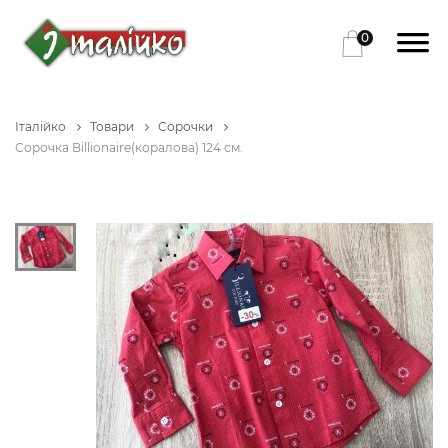
0
Італійко
Товари
Сорочки
Сорочка Billionaire(коралова) 124 см.