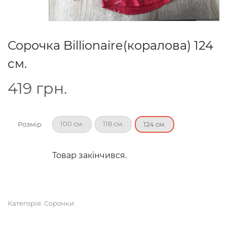
Сорочка Billionaire(коралова) 124
см.
419
грн.
100 см.
118 см.
Розмір
124 см.
Товар закінчився.
Категорія:
Сорочки