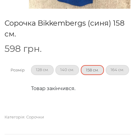
Сорочка Bikkembergs (синя) 158
см.
598
грн.
128 см.
140 см.
164 см.
Розмір
158 см.
Товар закінчився.
Категорія:
Сорочки