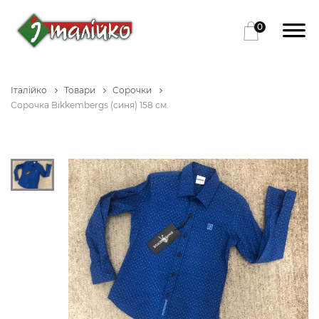
0
Італійко
Товари
Сорочки
Сорочка Bikkembergs (синя) 158 см.