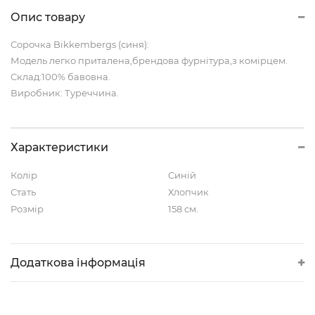
Опис товару
Сорочка Bikkembergs (синя):
Модель легко приталена,брендова фурнітура,з комірцем.
Склад:100% бавовна.
Виробник: Туреччина.
Характеристики
Колір
Синій
Стать
Хлопчик
Розмір
158 см.
Додаткова інформація