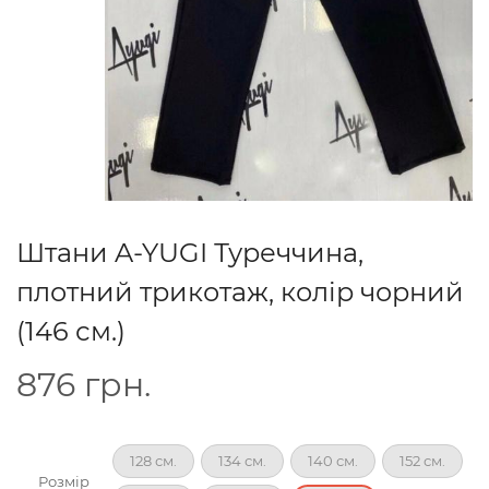
Штани A-YUGI Туреччина,
плотний трикотаж, колір чорний
(146 см.)
876
грн.
128 см.
134 см.
140 см.
152 см.
Розмір