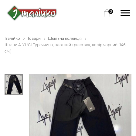
0
Італійко
Товари
Шкільна колекція
Штани A-YUGI Туреччина, плотний трикотаж, колір чорний (146
см.)