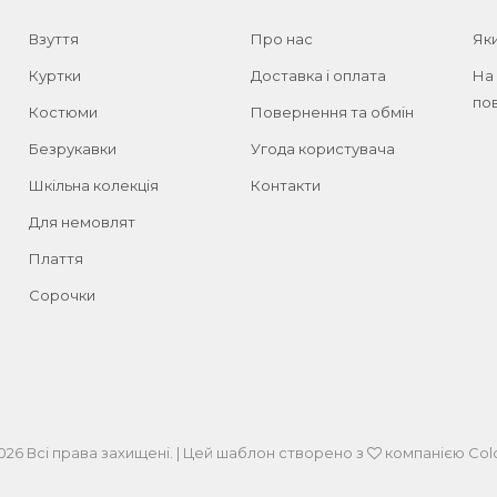
Взуття
Про нас
Як
Куртки
Доставка і оплата
На
пов
Костюми
Повернення та обмін
Безрукавки
Угода користувача
Шкільна колекція
Контакти
Для немовлят
Плаття
Сорочки
026 Всі права захищені. | Цей шаблон створено з
компанією
Colo