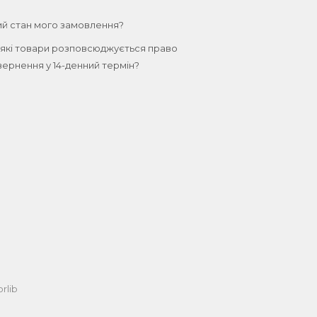
ий стан мого замовлення?
 які товари розповсюджується право
ернення у 14-денний термін?
rlib