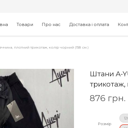
овна
Товари
Про нас
Доставка і оплата
Кон
ччина, плотний трикотаж, колір чорний (158 см.)
Штани A-Y
трикотаж, 
876
грн.
12
Розмір