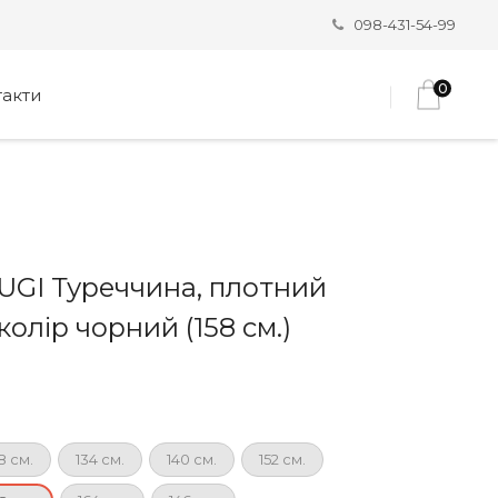
098-431-54-99
0
такти
UGI Туреччина, плотний
колір чорний (158 см.)
8 см.
134 см.
140 см.
152 см.