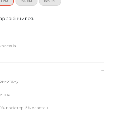
164 см.
146 см.
8 см.
ар закінчився.
колекція
трикотажу
ччина
30% полістер; 5% еластан
.