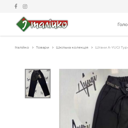
Гол
Італійко
Товари
Шкільна колекція
Штани A-YUGI Туре