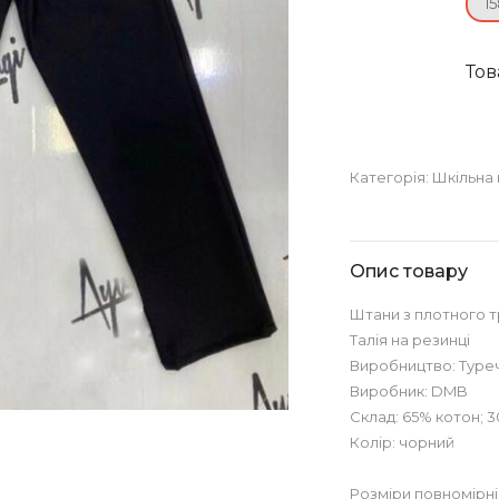
15
Тов
Категорія:
Шкільна 
Опис товару
Штани з плотного 
Талія на резинці
Виробництво: Туре
Виробник: DMB
Склад: 65% котон; 
Колір: чорний
Розміри повномірні