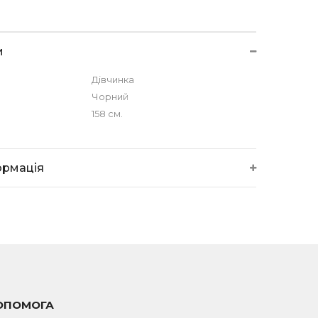
и
Дівчинка
Чорний
158 см.
ормація
ОПОМОГА