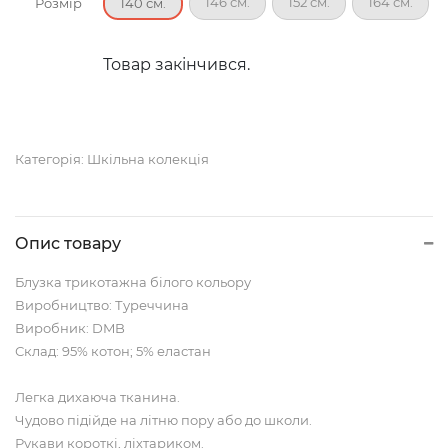
146 см.
152 см.
164 см.
Розмір
140 см.
Товар закінчився.
Категорія:
Шкільна колекція
Опис товару
Блузка трикотажна білого кольору
Виробництво: Туреччина
Виробник: DMB
Склад: 95% котон; 5% еластан
Легка дихаюча тканина.
Чудово підійде на літню пору або до школи.
Рукави короткі, ліхтариком.