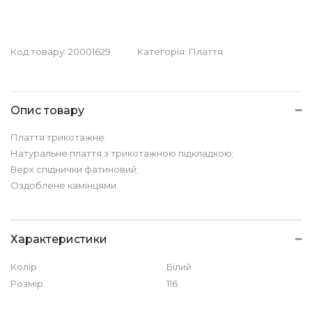
Код товару:
20001629
Категорія:
Плаття
Опис товару
Плаття трикотажне:
Натуральне плаття з трикотажною підкладкою;
Верх спіднички фатиновий;
Оздоблене камінцями.
Характеристики
Колір
Білий
Розмір
116