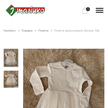
0
Італійко
Товари
Плаття
Плаття трикотажне (Білий, 116)