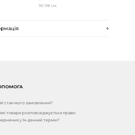
92-98 см.
ормація
ОПОМОГА
ий стан мого замовлення?
 які товари розповсюджується право
ернення у 14-денний термін?