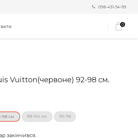
098-431-54-99
0
такти
is Vuitton(червоне) 92-98 см.
98-104 см.
110-116
2-98 см.
ар закінчився.