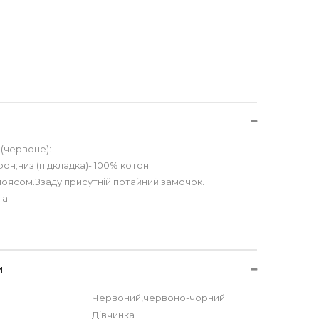
n(червоне):
он;низ (підкладка)- 100% котон.
поясом.Ззаду присутній потайний замочок.
на
и
Червоний,червоно-чорний
Дівчинка