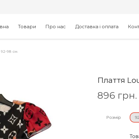
овна
Товари
Про нас
Доставка і оплата
Кон
 92-98 см.
Плаття Lou
896
грн.
Розмір
9
Тов