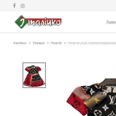
Гол
Італійко
Товари
Плаття
Плаття Louis Vuitton(червоне)