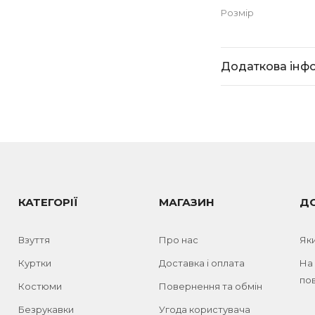
Розмір
Додаткова інф
КАТЕГОРІЇ
МАГАЗИН
Д
Взуття
Про нас
Як
Куртки
Доставка і оплата
На
пов
Костюми
Повернення та обмін
Безрукавки
Угода користувача