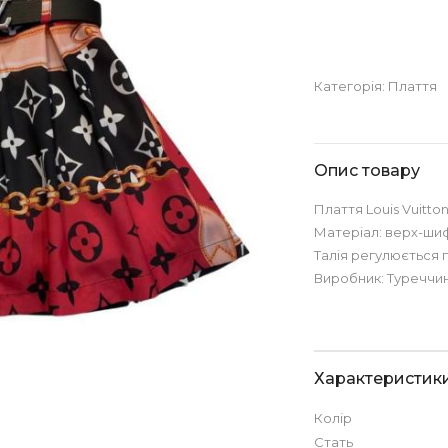
Категорія:
Плаття
Опис товару
Плаття Louis Vuitto
Матеріал: верх-шиф
Талія регулюється 
Виробник: Туреччи
Характеристик
Колір
Стать