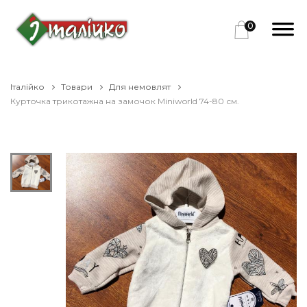
0
Італійко
Товари
Для немовлят
Курточка трикотажна на замочок Miniworld 74-80 см.