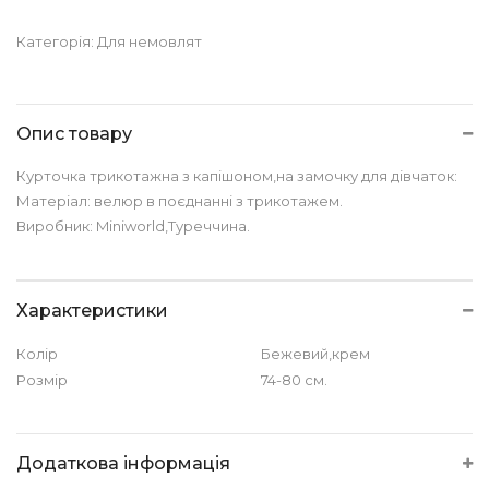
Категорія:
Для немовлят
Опис товару
Курточка трикотажна з капішоном,на замочку для дівчаток:
Матеріал: велюр в поєднанні з трикотажем.
Виробник: Miniworld,Туреччина.
Характеристики
Колір
Бежевий,крем
Розмір
74-80 см.
Додаткова інформація