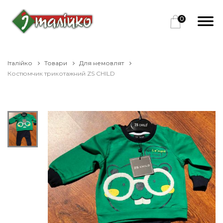
0
Італійко
Товари
Для немовлят
Костюмчик трикотажний ZS CHILD