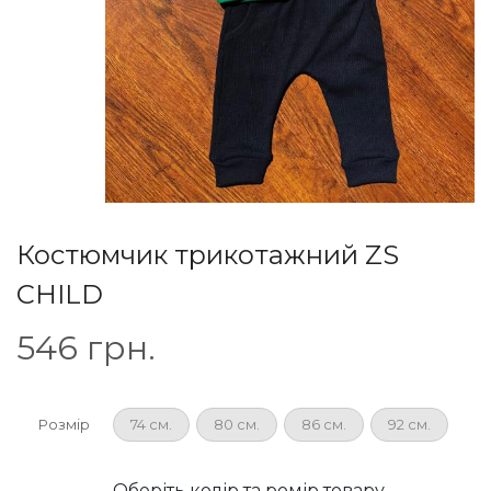
Костюмчик трикотажний ZS
CHILD
546
грн.
Розмір
74 см.
80 см.
86 см.
92 см.
Оберіть колір та ромір товару.