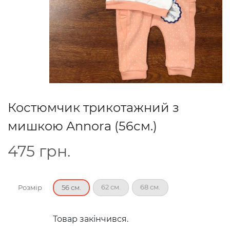
Костюмчик трикотажний з
мишкою Annora (56см.)
475
грн.
62 см.
68 см.
Розмір
56 см.
Товар закінчився.