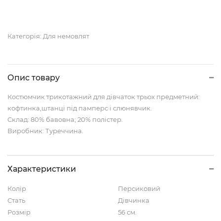
Категорія:
Для немовлят
Опис товару
Костюмчик трикотажний для дівчаток трьох предметний:
кофтинка,штанці під памперс і слюнявчик.
Склад: 80% бавовна; 20% полістер.
Виробник: Туреччина.
Характеристики
Колір
Персиковий
Стать
Дівчинка
Розмір
56 см.