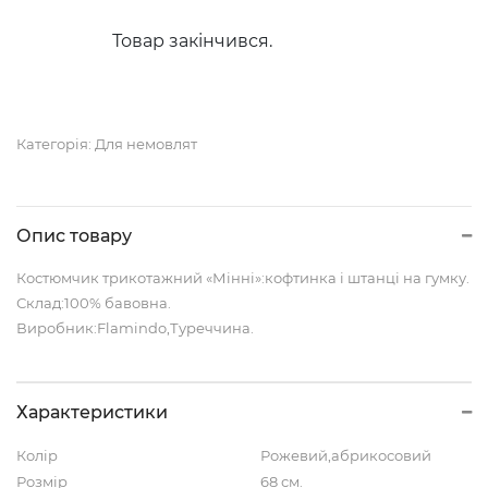
Товар закінчився.
Категорія:
Для немовлят
Опис товару
Костюмчик трикотажний «Мінні»:кофтинка і штанці на гумку.
Склад:100% бавовна.
Виробник:Flamindo,Туреччина.
Характеристики
Колір
Рожевий,абрикосовий
Розмір
68 см.