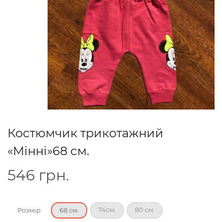
Костюмчик трикотажний
«Мінні»68 см.
546
грн.
74см.
80 см.
Розмір
68 см.