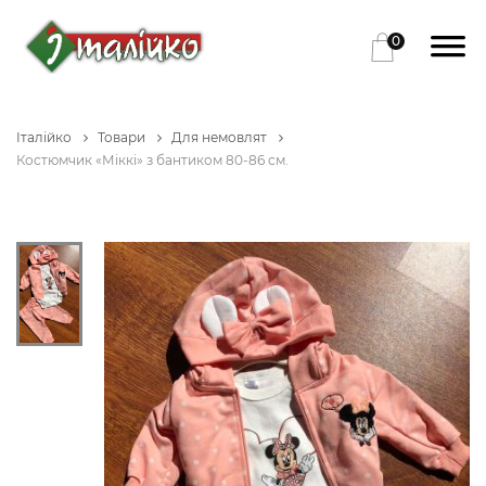
0
Італійко
Товари
Для немовлят
Костюмчик «Міккі» з бантиком 80-86 см.