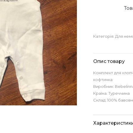
Тов
Категорія:
Для нем
Опис товару
Комплект для хлопч
кофтинка
Виробник: Bebelinn
Країна: Туреччина
Склад: 100% бавов
Характеристик