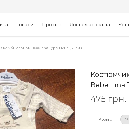
овна
Товари
Про нас
Доставка і оплата
Кон
 комбінезоном Bebelinna Туреччина (62 см.)
Костюмчик
Bebelinna 
475
грн.
56
Розмір