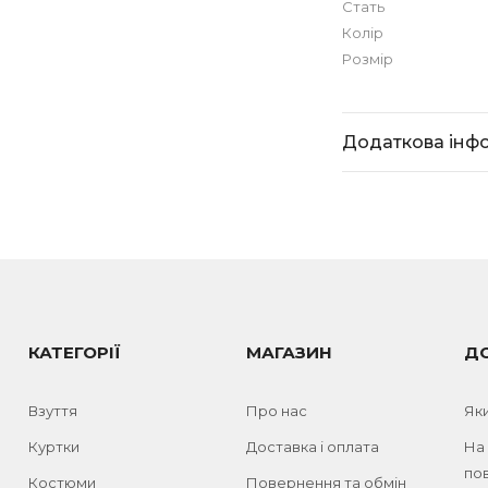
Стать
Колір
Розмір
Додаткова інф
КАТЕГОРІЇ
МАГАЗИН
Д
Взуття
Про нас
Як
Куртки
Доставка і оплата
На
пов
Костюми
Повернення та обмін