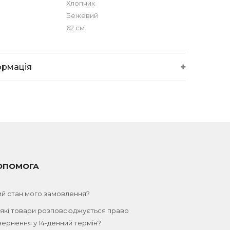
Хлопчик
Бежевий
62 см.
ормація
ОПОМОГА
ий стан мого замовлення?
 які товари розповсюджується право
ернення у 14-денний термін?