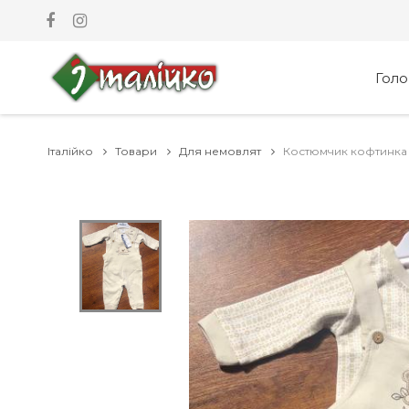
Гол
Італійко
Товари
Для немовлят
Костюмчик кофтинка з