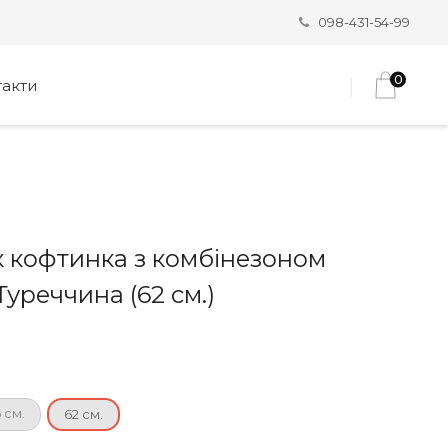
098-431-54-99
0
такти
 кофтинка з комбінезоном
Туреччина (62 см.)
 см.
62 см.