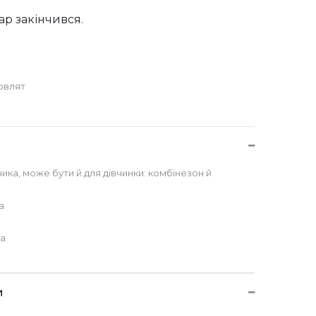
ар закінчився.
овлят
ика, може бути й для дівчинки: комбінезон й
a
на
и