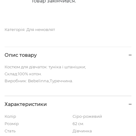
Товар закінчився.
Категорія:
Для немовлят
Опис товару
Костюм для дівчаток: туніка і штанішки;
Склад:100% котон.
Виробник: Bebelinna,Туреччина.
Характеристики
Колір
Сіро-рожевий
Розмір
62 см.
Стать
Дівчинка