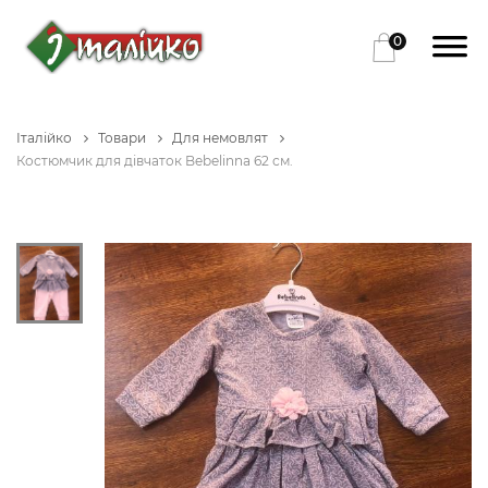
0
Італійко
Товари
Для немовлят
Костюмчик для дівчаток Bebelinna 62 см.