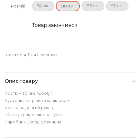
74 см.
86 см.
92 см.
Розмір
80 см.
Товар закінчився.
Категорія:
Для немовлят
Опис товару
Костюм трійка “Goofy”:
Курточка-вітрівка з капішоном;
Кофта на довгий рукав;
Штанці трикотажні на гумці.
Виробник:Brava,Туреччина.