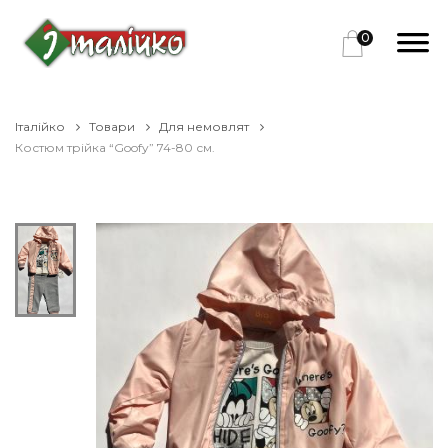
0
Італійко
Товари
Для немовлят
Костюм трійка “Goofy” 74-80 см.