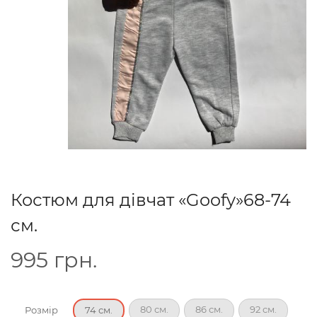
Костюм для дівчат «Goofy»68-74
см.
995
грн.
80 см.
86 см.
92 см.
Розмір
74 см.