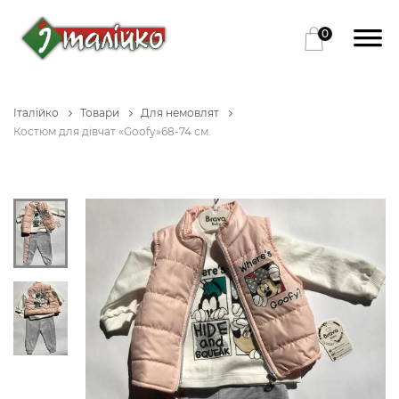
0
Італійко
Товари
Для немовлят
Костюм для дівчат «Goofy»68-74 см.