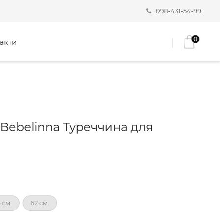
098-431-54-99
0
акти
 Bebelinna Туреччина для
 см.
62 см.