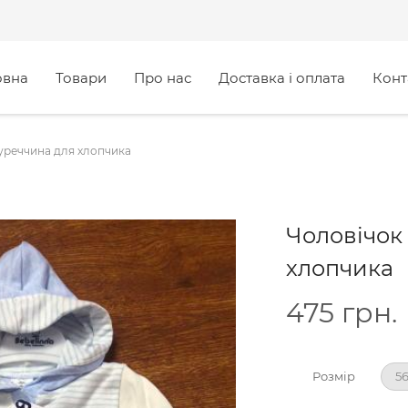
овна
Товари
Про нас
Доставка і оплата
Конт
Туреччина для хлопчика
Чоловічок
хлопчика
475
грн.
Розмір
56