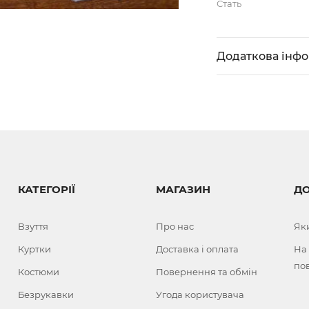
Стать
Додаткова інф
КАТЕГОРІЇ
МАГАЗИН
Д
Взуття
Про нас
Як
Куртки
Доставка і оплата
На
по
Костюми
Повернення та обмін
Безрукавки
Угода користувача