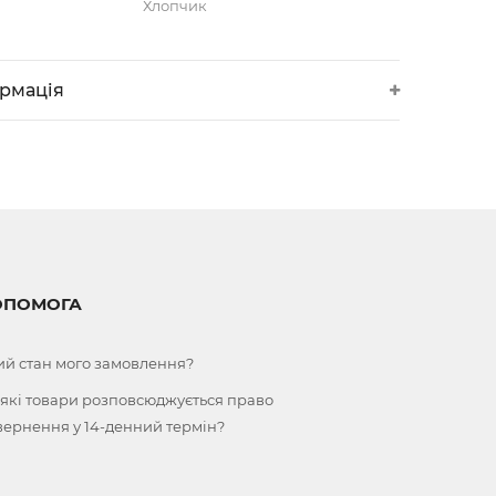
Хлопчик
ормація
ОПОМОГА
ий стан мого замовлення?
 які товари розповсюджується право
вернення у 14-денний термін?