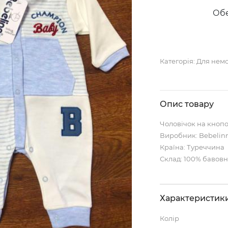
Обе
Категорія:
Для нем
Опис товару
Чоловічок на кноп
Виробник: Bebelin
Країна: Туреччина
Склад: 100% бавов
Характеристик
Колір