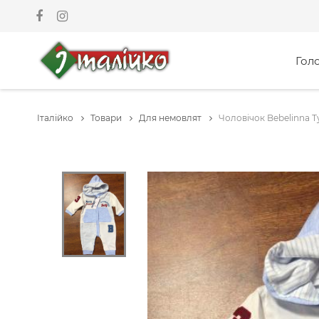
Гол
Італійко
Товари
Для немовлят
Чоловічок Bebelinna 