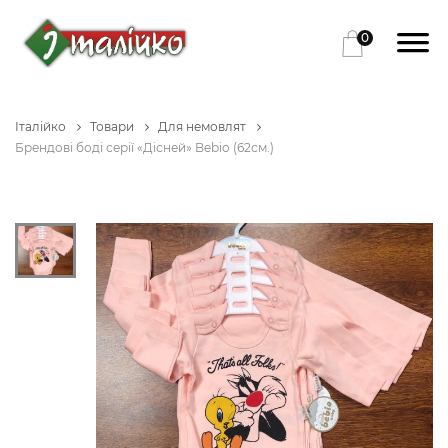
0
Італійко
Товари
Для немовлят
Брендові боді серії «Дісней» Bebio (62см.)