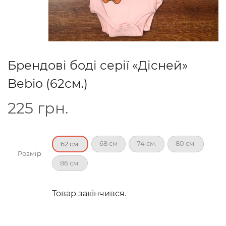
Брендові боді серії «Дісней»
Bebio (62см.)
225
грн.
68 см
74 см.
80 см.
62 см.
Розмір
86 см.
Товар закінчився.