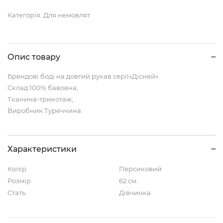
Категорія:
Для немовлят
Опис товару
Брендові боді на довгий рукав серії»Дісней»
Склад:100% бавовна;
Тканина-трикотаж;
Виробник:Туреччина.
Характеристики
Колір
Персиковий
Розмір
62 см.
Стать
Дівчинка