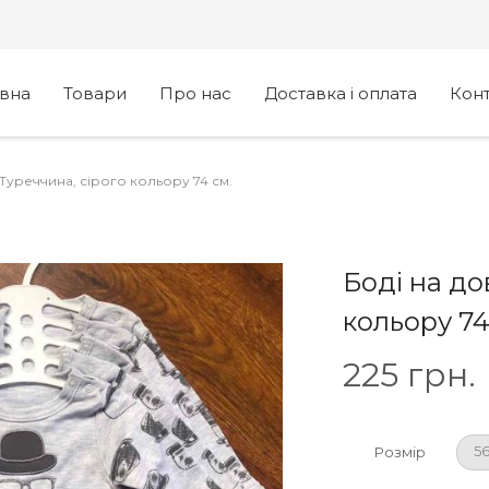
овна
Товари
Про нас
Доставка і оплата
Кон
 Туреччина, сірого кольору 74 см.
Боді на до
кольору 74
225
грн.
56
Розмір