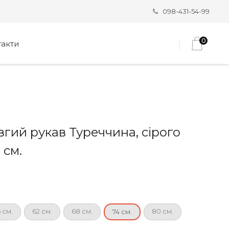
098-431-54-99
0
такти
вгий рукав Туреччина, сірого
 см.
 см.
62 см.
68 см.
80 см.
74 см.