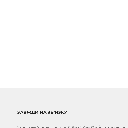
ЗАВЖДИ НА ЗВ’ЯЗКУ
Запитання? Телефонуйте:
098-431-54-99
або отримайте