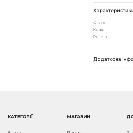
Характеристик
Стать
Колір
Розмір
Додаткова інф
КАТЕГОРІЇ
МАГАЗИН
Д
Взуття
Про нас
Як