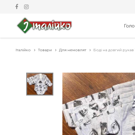
Гол
Італійко
Товари
Для немовлят
Боді на довгий рукав