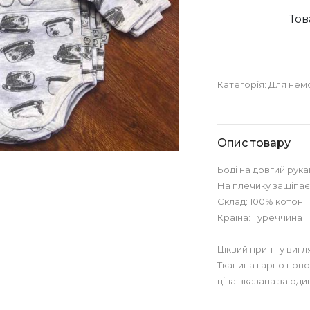
Тов
Категорія:
Для нем
Опис товару
Боді на довгий рука
На плечику защіпає
Склад: 100% котон
Країна: Туреччина
Ціквий принт у вигл
Тканина гарно повод
ціна вказана за од