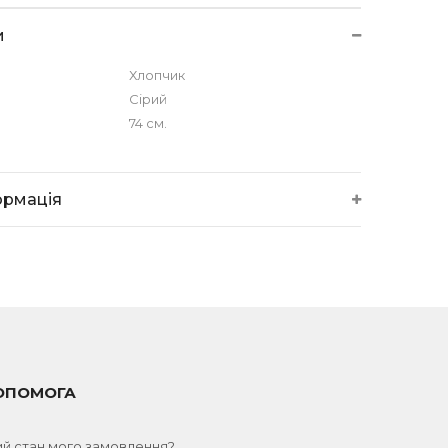
и
Хлопчик
Сірий
74 см.
ормація
ОПОМОГА
ий стан мого замовлення?