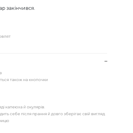
ар закінчився.
овлят
в
ться також на кнопочки
яді капеюха й окулярів.
ить себе після прання й довго зберігає свій вигляд.
иницю