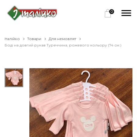
0
Італійко
Товари
Для немовлят
Боді на довгий рукав Туреччина, рожевого кольору (74 см.)